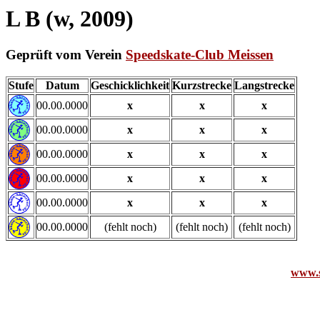
L B (w, 2009)
Geprüft vom Verein
Speedskate-Club Meissen
Stufe
Datum
Geschicklichkeit
Kurzstrecke
Langstrecke
00.00.0000
x
x
x
00.00.0000
x
x
x
00.00.0000
x
x
x
00.00.0000
x
x
x
00.00.0000
x
x
x
00.00.0000
(fehlt noch)
(fehlt noch)
(fehlt noch)
www.s